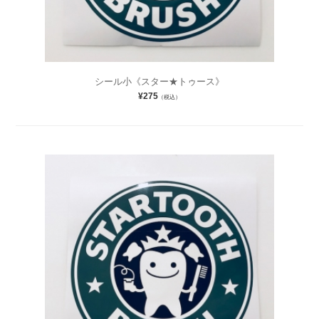
シール小《スター★トゥース》
¥275
（税込）