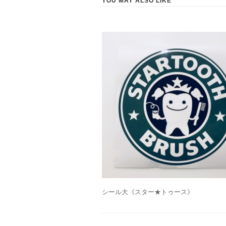
YOU MAY ALSO LIKE
シール大《スター★トゥース》