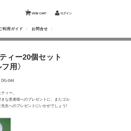
0
VIEW CART
ログイン
ご利用ガイド
お問合せ
thティー20個セット
ルフ用〉
G-044
たティー。
好きな患者様へのプレゼントに、またゴル
な先生へのプレゼントにいかがでしょう!