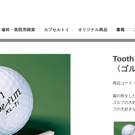
歯科・医院用雑貨
カプセルトイ
オリジナル商品
書籍
Too
〈ゴ
商品コード：D
歯の形をし
ゴルフの大
フの大好き