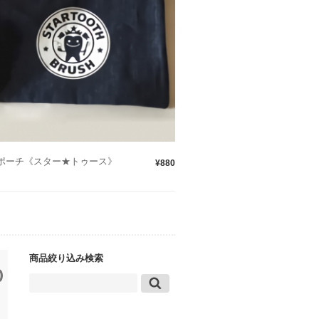
ポーチ《スター★トゥース》
¥880
商品絞り込み検索