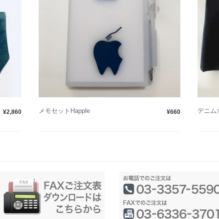
メモセットHapple
デニム
¥2,860
¥660