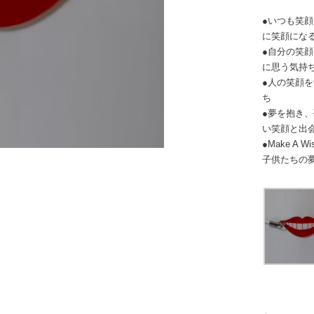
●いつも笑顔
に笑顔になる
●自分の笑顔
に思う気持
●人の笑顔
ち
●夢を抱き
い笑顔と出会
●Make 
子供たちの