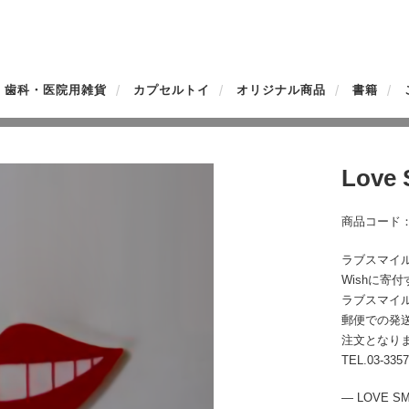
歯科・医院用雑貨
カプセルトイ
オリジナル商品
書籍
Love
商品コード：O
ラブスマイル
Wishに寄
ラブスマイ
郵便での発
注文となり
TEL.03-3357
— LOVE 