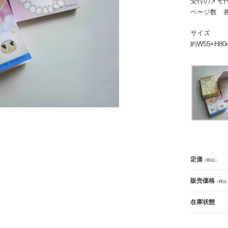
受付のメモ代
ページ数 各
サイズ
約W55×H80
定価
（税込）
販売価格
（税込
在庫状態