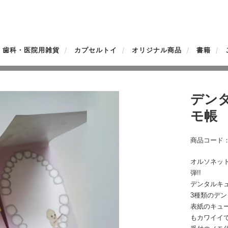
歯科・医院用雑貨
カプセルトイ
オリジナル商品
書籍
デン
モ帳
商品コード：O
オルソネッ
弾!!
デンタルキュ
3種類のデン
表紙のキュ
もカワイイで