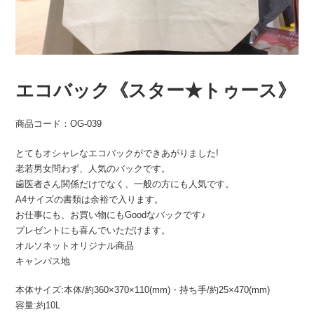
エコバック《スター★トゥース》
商品コード：OG-039
とてもオシャレなエコバックができあがりました!
老若男女問わず、人気のバックです。
歯医者さん関係だけでなく、一般の方にも人気です。
A4サイズの書類は余裕で入ります。
お仕事にも、お買い物にもGoodなバックです♪
プレゼントにも喜んでいただけます。
オルソネットオリジナル商品
キャンパス地
本体サイズ:本体/約360×370×110(mm)・持ち手/約25×470(mm)
容量:約10L